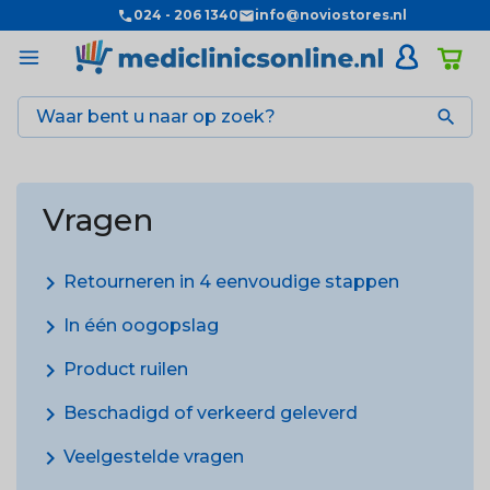
024 - 206 1340
info@noviostores.nl

Vragen
chevron_right
Retourneren in 4 eenvoudige stappen
chevron_right
In één oogopslag
chevron_right
Product ruilen
chevron_right
Beschadigd of verkeerd geleverd
chevron_right
Veelgestelde vragen