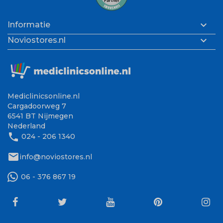

Informatie

Noviostores.nl
Mediclinicsonline.nl
Cargadoorweg 7
6541 BT Nijmegen
Nederland
phone
024 - 206 1340
mail
info@noviostores.nl
06 - 376 867 19