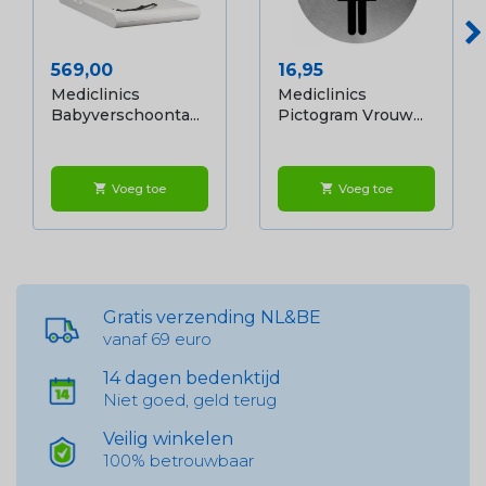
Prijs
Prijs
569,00
16,95
Mediclinics
Mediclinics
Babyverschoonta...
Pictogram Vrouw...
Voeg toe
Voeg toe
shopping_cart
shopping_cart
Gratis verzending NL&BE
vanaf 69 euro
14 dagen bedenktijd
Niet goed, geld terug
Veilig winkelen
100% betrouwbaar