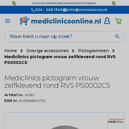
024 - 206 1340
info@noviostores.nl

Home
Overige accessoires
Pictogrammen
Mediclinics pictogram vrouw zelfklevend rond RVS
PS0002CS
Mediclinics pictogram vrouw
zelfklevend rond RVS PS0002CS
Artikel nr.
14283
EAN nr.
8435265834732