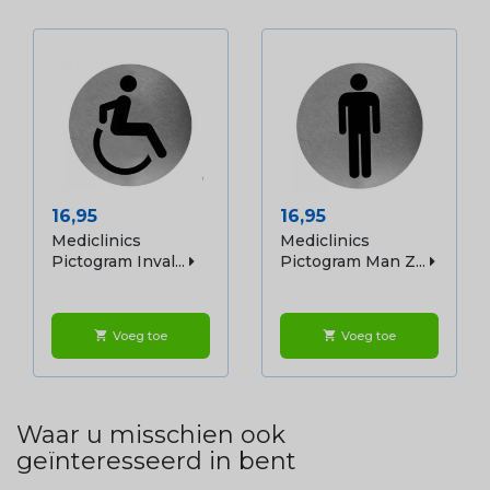
Prijs
Prijs
16,95
16,95
Mediclinics
Mediclinics
Pictogram Inval...
Pictogram Man Z...
Voeg toe
Voeg toe
shopping_cart
shopping_cart
Waar u misschien ook
geïnteresseerd in bent