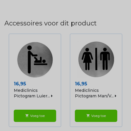
Accessoires voor dit product
Prijs
Prijs
16,95
16,95
Mediclinics
Mediclinics
Pictogram Luier...
Pictogram Man/v...
Voeg toe
Voeg toe
shopping_cart
shopping_cart