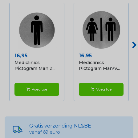
Prijs
Prijs
16,95
16,95
Mediclinics
Mediclinics
Pictogram Man Z...
Pictogram Man/v...
Voeg toe
Voeg toe
shopping_cart
shopping_cart
Gratis verzending NL&BE
vanaf 69 euro