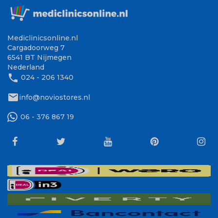
Mediclinicsonline.nl
Cargadoorweg 7
6541 BT Nijmegen
Nederland
phone
024 - 206 1340
mail
info@noviostores.nl
06 - 376 867 19