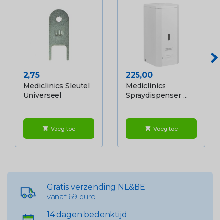
Prijs
Prijs
2,75
225,00
Mediclinics Sleutel
Mediclinics
Universeel
Spraydispenser ...
Voeg toe
Voeg toe
shopping_cart
shopping_cart
Gratis verzending NL&BE
vanaf 69 euro
14 dagen bedenktijd