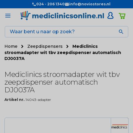
024 - 206 1340
info@noviostores.nl

Home
Zeepdispensers
Mediclinics
stroomadapter wit tbv zeepdispenser automatisch
DJ0037A
Mediclinics stroomadapter wit tbv
zeepdispenser automatisch
DJ0037A
Artikel nr.
14043-adapter