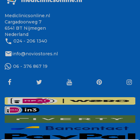
Mediclinicsonline.nl
Cargadoorweg 7
6541 BT Nijmegen
Nederland
phone
024 - 206 1340
mail
info@noviostores.nl
06 - 376 867 19