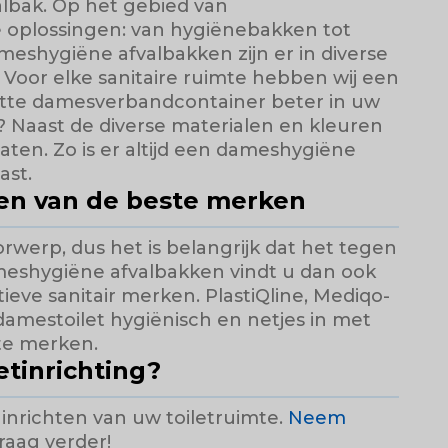
lbak. Op het gebied van
oplossingen: van hygiënebakken tot
eshygiëne afvalbakken zijn er in diverse
. Voor elke sanitaire ruimte hebben wij een
tte damesverbandcontainer beter in uw
? Naast de diverse materialen en kleuren
ten. Zo is er altijd een dameshygiëne
past.
en van de beste merken
werp, dus het is belangrijk dat het tegen
meshygiëne afvalbakken vindt u dan ook
ieve sanitair merken. PlastiQline, Mediqo-
damestoilet hygiënisch en netjes in met
ste merken.
etinrichting?
inrichten van uw toiletruimte.
Neem
graag verder!