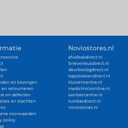
ormatie
Noviostores.nl
enservice
afvalbakdirect.nl
ct
brievenbusdirect.nl
llen
deurbeslagdirect.nl
en
kapstokkendirect.nl
nden en bezorgen
kluizencentre.nl
n en retourneren
mediclinicsonline.nl
ie en defecten
sanitaircentre.nl
sties en klachten
tuinkasdirect.nl
ons
noviostores.nl
ene voorwaarden
y policy
ap