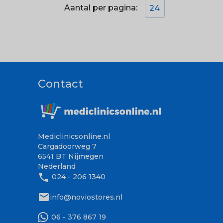
Aantal per pagina:
24
Contact
Mediclinicsonline.nl
Cargadoorweg 7
6541 BT Nijmegen
Nederland
phone
024 - 206 1340
mail
info@noviostores.nl
06 - 376 867 19