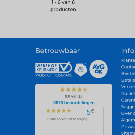
1 - 6 van 6
producten
Betrouwbaar
Inf
Klant
Conta
Beste
Betal
Verze
Ruile
Garant
Sugge
Over 
Algem
Privac
Sitem