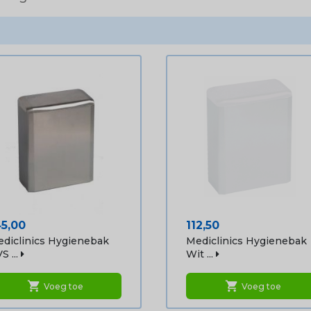
ijs
Prijs
45,00
112,50
diclinics Hygienebak
Mediclinics Hygienebak
S ...
Wit ...
shopping_cart
shopping_cart
Voeg toe
Voeg toe