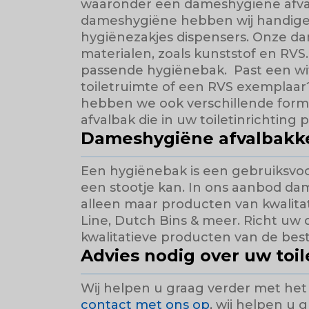
waaronder een dameshygiëne afva
dameshygiëne hebben wij handige 
hygiënezakjes dispensers. Onze dam
materialen, zoals kunststof en RVS
passende hygiënebak. Past een wi
toiletruimte of een RVS exemplaar
hebben we ook verschillende forma
afvalbak die in uw toiletinrichting 
Dameshygiëne afvalbakk
Een hygiënebak is een gebruiksvoor
een stootje kan. In ons aanbod da
alleen maar producten van kwalitat
Line, Dutch Bins & meer. Richt uw 
kwalitatieve producten van de be
Advies nodig over uw toil
Wij helpen u graag verder met het 
contact met ons op
, wij helpen u 