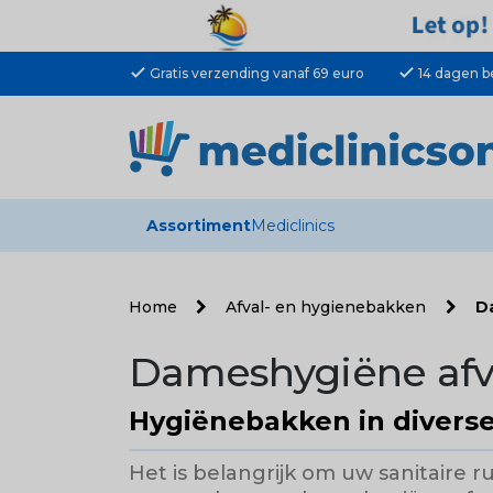
check
check
Gratis verzending vanaf 69 euro
14 dagen b
Assortiment
Mediclinics
Home
Afval- en hygienebakken
D
Dameshygiëne afv
Hygiënebakken in divers
Het is belangrijk om uw sanitaire 