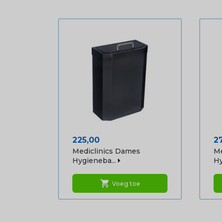
Prijs
Pr
225,00
2
Mediclinics Dames
Me
Hygieneba...
Hy
shopping_cart
Voeg toe