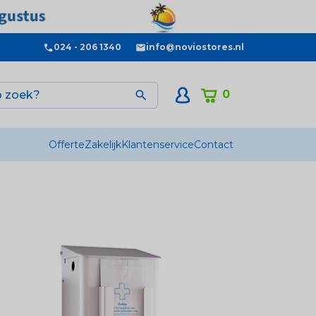
024 - 206 1340
info@noviostores.nl
0

Offerte
Zakelijk
Klantenservice
Contact