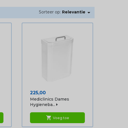

Sorteer op:
Relevantie
Prijs
225,00
Mediclinics Dames
Hygieneba...
shopping_cart
Voeg toe