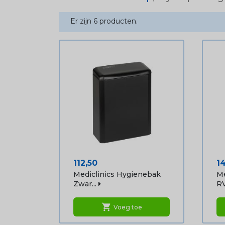
Er zijn 6 producten.
Prijs
Pr
112,50
1
Mediclinics Hygienebak
Me
Zwar...
RV
shopping_cart
Voeg toe