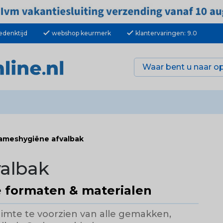
check
check
edenktijd
webshop keurmerk
klantervaringen: 9.0
ameshygiëne afvalbak
albak
e formaten & materialen
ruimte te voorzien van alle gemakken,