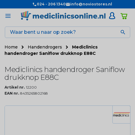
024 - 206 1340
info@noviostores.nl

Home
Handendrogers
Mediclinics
handendroger Saniflow drukknop E88C
Mediclinics handendroger Saniflow
drukknop E88C
Artikel nr.
12200
EAN nr.
8435265802168