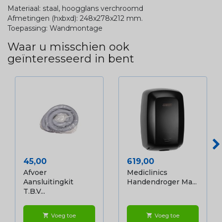
Materiaal: staal, hoogglans verchroomd
Afmetingen (hxbxd): 248x278x212 mm.
Toepassing: Wandmontage
Waar u misschien ook
geïnteresseerd in bent
Prijs
Prijs
45,00
619,00
Afvoer
Mediclinics
Aansluitingkit
Handendroger Ma...
T.b.v...
Voeg toe
Voeg toe
shopping_cart
shopping_cart