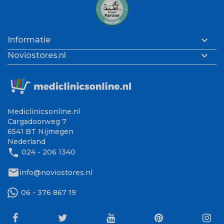

Informatie

Noviostores.nl
Mediclinicsonline.nl
Cargadoorweg 7
6541 BT Nijmegen
Nederland
phone
024 - 206 1340
mail
info@noviostores.nl
06 - 376 867 19