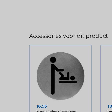
Accessoires voor dit product
Prijs
Pr
16,95
1