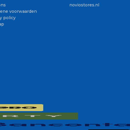
ons
noviostores.nl
ene voorwaarden
y policy
ap