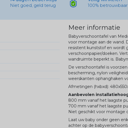
Niet goed, geld terug
100% betrouwbaar
Meer informatie
Babyverschoontafel van Medic
voor montage aan de wand. D
resistent kunststof en wordt g
verschoonpapier/doeken. Vert
wandruimte beperkt is. Bab
De verschoontafel is voorzien
bescherming, nylon veiligheid
weerskanten ophanghaken voo
Afmetingen (hxbxd): 480x55
Aanbevolen installatiehoog
800 mm vanaf het laagste p
700 mm vanaf het laagste pun
Niet geschikt voor montage o
Laat uw baby onder geen enke
achter op de babyverschoonta