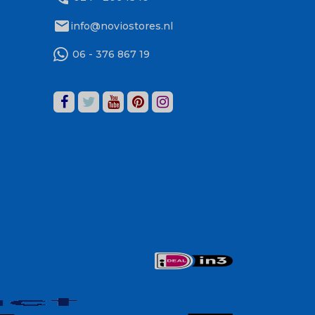
mail
info@noviostores.nl
06 - 376 867 19