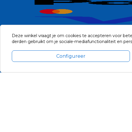
Deze winkel vraagt je om cookies te accepteren voor bete
derden gebruikt om je sociale-mediafunctionaliteit en pe
Configureer
Alle prijzen zijn in Euro, inclusief BTW en andere heffingen en 
Update cookie voorkeuren