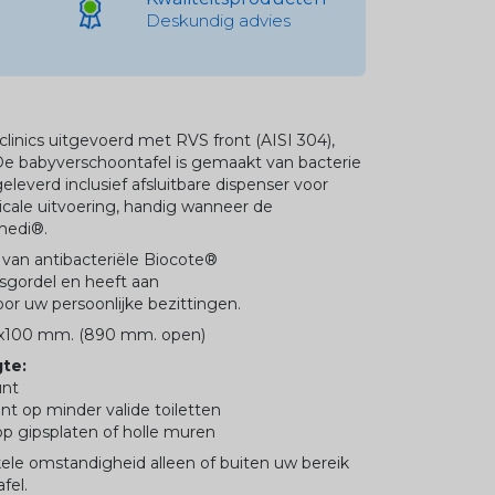
Deskundig advies
linics uitgevoerd met RVS front (AISI 304),
e babyverschoontafel is gemaakt van bacterie
eleverd inclusief afsluitbare dispenser voor
icale uitvoering, handig wanneer de
ymedi®.
 van antibacteriële Biocote®
sgordel en heeft aan
r uw persoonlijke bezittingen.
0x100 mm. (890 mm. open)
te:
unt
t op minder valide toiletten
p gipsplaten of holle muren
le omstandigheid alleen of buiten uw bereik
fel.