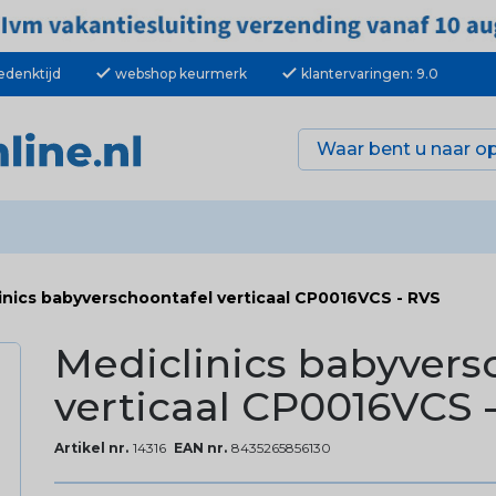
check
check
edenktijd
webshop keurmerk
klantervaringen: 9.0
inics babyverschoontafel verticaal CP0016VCS - RVS
Mediclinics babyvers
verticaal CP0016VCS 
Artikel nr.
14316
EAN nr.
8435265856130