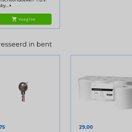
rschoondoeken T.b.v.
by...
shopping_cart
Voeg toe
esseerd in bent
ijs
Prijs
75
29,00