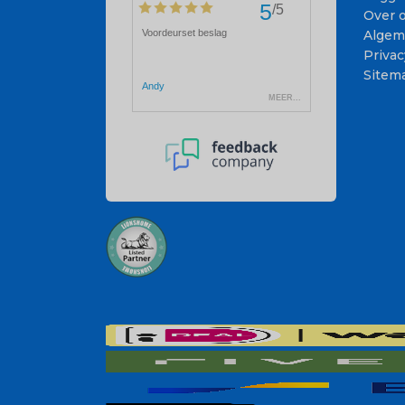
Over 
Algem
Privac
Sitem