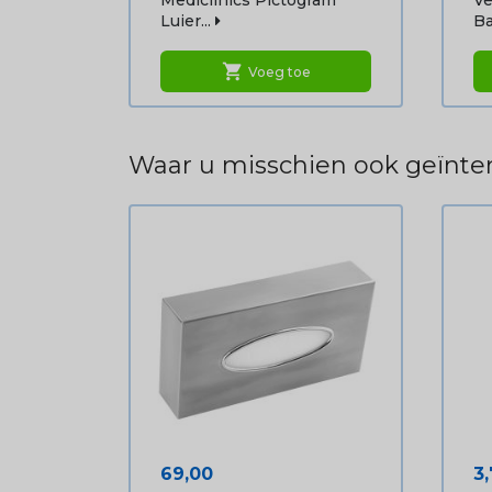
Mediclinics Pictogram
Ve
Luier...
Ba
shopping_cart
Voeg toe
Waar u misschien ook geïnter
Prijs
Pr
69,00
3,