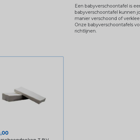
Een babyverschoontafel is ee
babyverschoontafel kunnen j
manier verschoond of verkle
Onze babyverschoontafels vol
richtlijnen.
ijs
0,00