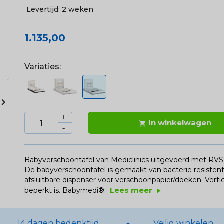
Levertijd:
2 weken
1.135,00
Variaties:

In winkelwagen

Babyverschoontafel van Mediclinics uitgevoerd met RVS 
De babyverschoontafel is gemaakt van bacterie resistent
afsluitbare dispenser voor verschoonpapier/doeken. Vert
Lees meer
beperkt is. Babymedi®.
play_arrow
14 dagen bedenktijd
Veilig winkelen