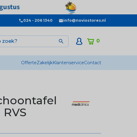
024 - 206 1340
info@noviostores.nl
0

Offerte
Zakelijk
Klantenservice
Contact
choontafel
- RVS