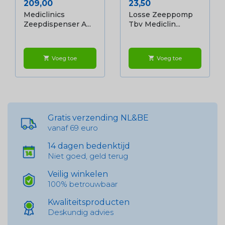
Prijs
Prijs
209,00
23,50
Mediclinics
Losse Zeeppomp
Zeepdispenser A...
Tbv Mediclin...
Voeg toe
Voeg toe
shopping_cart
shopping_cart
Gratis verzending NL&BE
vanaf 69 euro
14 dagen bedenktijd
Niet goed, geld terug
Veilig winkelen
100% betrouwbaar
Kwaliteitsproducten
Deskundig advies